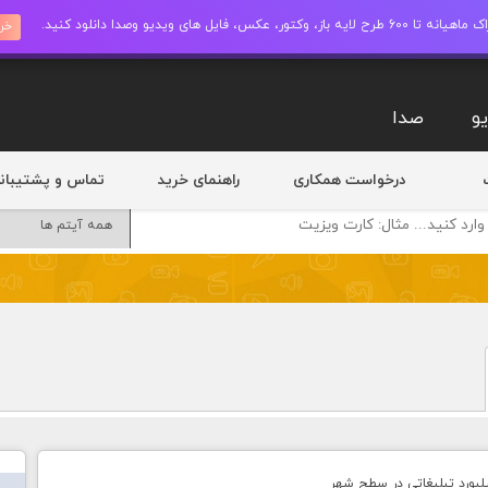
ز، وکتور، عکس، فایل های ویدیو وصدا دانلود کنید.
خری
و
صدا
درخواست همکاری
راهنمای خرید
تماس و پشتیبان