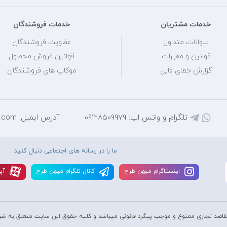
خدمات مشتریان
خدمات فروشندگان
سوالات متداول
عضویت فروشندگان
قوانین و مقررات
قوانین فروش محصول
گزارش خطای فایل
موکاپ های فروشندگان
تلگرام و واتس اپ: 09128509979
آدرس ایمیل: mihantarh@yahoo.com
ما را در رسانه های اجتماعی دنبال کنید
اينستاگرام ميهن طرح
کانال تلگرام ميهن طرح
آپا
قاصد تجاری ممنوع و موجب پیگرد قانونی میباشد و کليه حقوق اين سايت متعلق به شر