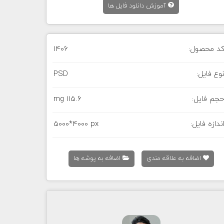
آموزش دانلود فایل ها
د محصول:
1406
وع فایل:
PSD
جم فایل:
115.6 mg
ندازه فایل:
5000*4000 px
اضافه به علاقه مندی
اضافه به پوشه ها