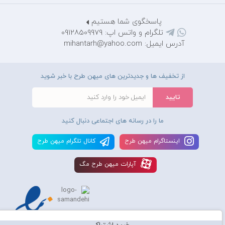
پاسخگوی شما هستیم
تلگرام و واتس اپ: 09128509979
آدرس ایمیل: mihantarh@yahoo.com
از تخفیف ها و جدیدترین های میهن طرح با خبر شوید
ما را در رسانه های اجتماعی دنبال کنید
اينستاگرام ميهن طرح
کانال تلگرام ميهن طرح
آپارات ميهن طرح مگ