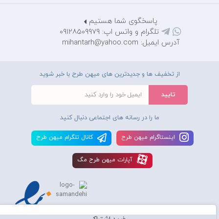
پاسخگوی شما هستیم
تلگرام و واتس اپ: 09128509979
آدرس ایمیل: mihantarh@yahoo.com
از تخفیف ها و جدیدترین های میهن طرح با خبر شوید
ما را در رسانه های اجتماعی دنبال کنید
اينستاگرام ميهن طرح
کانال تلگرام ميهن طرح
آپارات ميهن طرح مگ