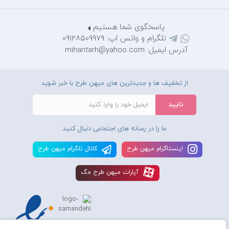
پاسخگوی شما هستیم
تلگرام و واتس اپ: 09128509979
آدرس ایمیل: mihantarh@yahoo.com
از تخفیف ها و جدیدترین های میهن طرح با خبر شوید
ما را در رسانه های اجتماعی دنبال کنید
اينستاگرام ميهن طرح
کانال تلگرام ميهن طرح
آپارات ميهن طرح مگ