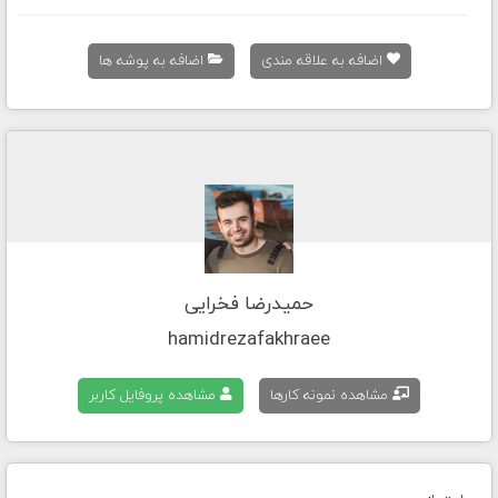
اضافه به علاقه مندی
اضافه به پوشه ها
حمیدرضا فخرایی
hamidrezafakhraee
مشاهده نمونه کارها
مشاهده پروفایل کاربر