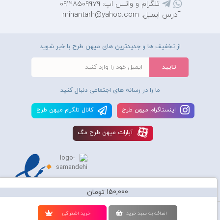
تلگرام و واتس اپ: 09128509979
آدرس ایمیل: mihantarh@yahoo.com
از تخفیف ها و جدیدترین های میهن طرح با خبر شوید
ما را در رسانه های اجتماعی دنبال کنید
اينستاگرام ميهن طرح
کانال تلگرام ميهن طرح
آپارات ميهن طرح مگ
150,000 تومان
استفاده از محصولات سايت میهن طرح برای مقاصد تجاری ممنوع و موجب پیگرد
اضافه به سبد خريد
خريد اشتراکی