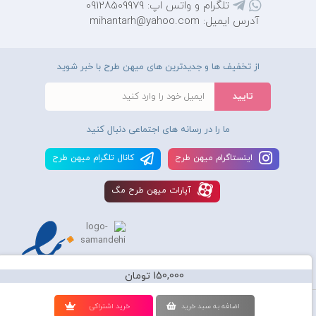
تلگرام و واتس اپ: 09128509979
آدرس ایمیل: mihantarh@yahoo.com
از تخفیف ها و جدیدترین های میهن طرح با خبر شوید
ما را در رسانه های اجتماعی دنبال کنید
اينستاگرام ميهن طرح
کانال تلگرام ميهن طرح
آپارات ميهن طرح مگ
150,000 تومان
استفاده از محصولات سايت میهن طرح برای مقاصد تجاری ممنوع و موجب پیگرد
اضافه به سبد خريد
خريد اشتراکی