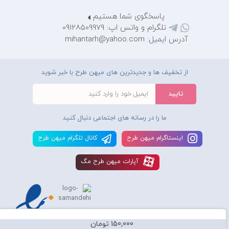
پاسخگوی شما هستیم
تلگرام و واتس اپ: 09128509979
آدرس ایمیل: mihantarh@yahoo.com
از تخفیف ها و جدیدترین های میهن طرح با خبر شوید
ما را در رسانه های اجتماعی دنبال کنید
اينستاگرام ميهن طرح
کانال تلگرام ميهن طرح
آپارات ميهن طرح مگ
150,000 تومان