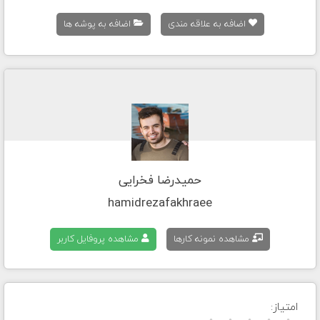
اضافه به علاقه مندی
اضافه به پوشه ها
حمیدرضا فخرایی
hamidrezafakhraee
مشاهده نمونه کارها
مشاهده پروفایل کاربر
امتیاز: