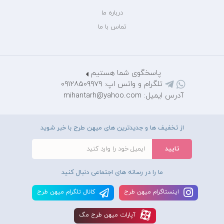
درباره ما
تماس با ما
پاسخگوی شما هستیم
تلگرام و واتس اپ: 09128509979
آدرس ایمیل: mihantarh@yahoo.com
از تخفیف ها و جدیدترین های میهن طرح با خبر شوید
ما را در رسانه های اجتماعی دنبال کنید
اينستاگرام ميهن طرح
کانال تلگرام ميهن طرح
آپارات ميهن طرح مگ