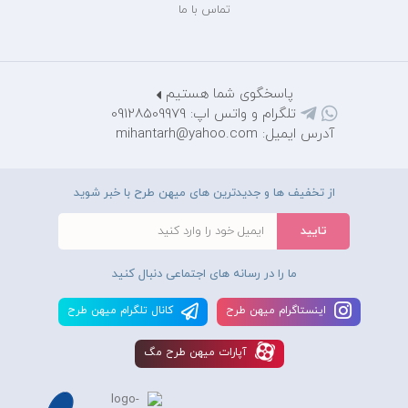
تماس با ما
پاسخگوی شما هستیم
تلگرام و واتس اپ: 09128509979
آدرس ایمیل: mihantarh@yahoo.com
از تخفیف ها و جدیدترین های میهن طرح با خبر شوید
ما را در رسانه های اجتماعی دنبال کنید
اينستاگرام ميهن طرح
کانال تلگرام ميهن طرح
آپارات ميهن طرح مگ