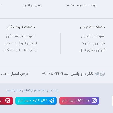
پرداخت و قیمت مناسب
پشتیبانی آنلاین
د
خدمات مشتریان
خدمات فروشندگان
سوالات متداول
عضویت فروشندگان
قوانین و مقررات
قوانین فروش محصول
گزارش خطای فایل
موکاپ های فروشندگان
تلگرام و واتس اپ: 09128509979
آدرس ایمیل: mihantarh@yahoo.com
ما را در رسانه های اجتماعی دنبال کنید
اينستاگرام ميهن طرح
کانال تلگرام ميهن طرح
آپا