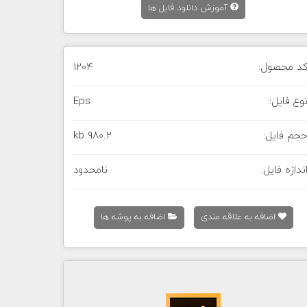
آموزش دانلود فایل ها
د محصول:
1204
وع فایل:
Eps
جم فایل:
980.2 kb
ندازه فایل:
نامحدود
اضافه به علاقه مندی
اضافه به پوشه ها