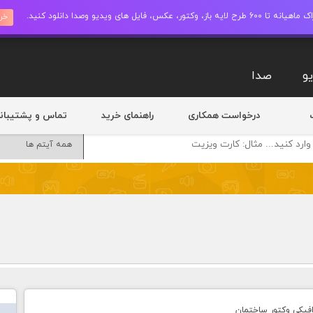
ز، وکتور، عکس، فایل های ویدیو وصدا دانلود کنید.
خری
و
صدا
درخواست همکاری
راهنمای خرید
تماس و پشتیبان