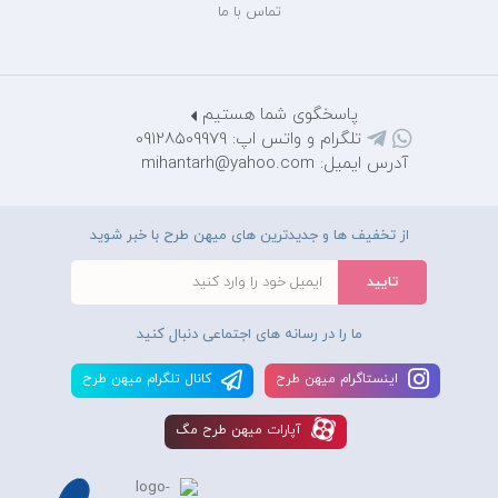
تماس با ما
پاسخگوی شما هستیم
تلگرام و واتس اپ: 09128509979
آدرس ایمیل: mihantarh@yahoo.com
از تخفیف ها و جدیدترین های میهن طرح با خبر شوید
ما را در رسانه های اجتماعی دنبال کنید
اينستاگرام ميهن طرح
کانال تلگرام ميهن طرح
آپارات ميهن طرح مگ