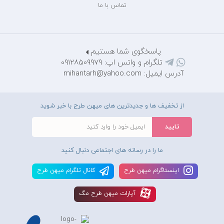
تماس با ما
پاسخگوی شما هستیم
تلگرام و واتس اپ: 09128509979
آدرس ایمیل: mihantarh@yahoo.com
از تخفیف ها و جدیدترین های میهن طرح با خبر شوید
ما را در رسانه های اجتماعی دنبال کنید
اينستاگرام ميهن طرح
کانال تلگرام ميهن طرح
آپارات ميهن طرح مگ