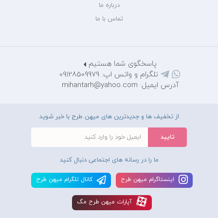
درباره ما
تماس با ما
پاسخگوی شما هستیم
تلگرام و واتس اپ: 09128509979
آدرس ایمیل: mihantarh@yahoo.com
از تخفیف ها و جدیدترین های میهن طرح با خبر شوید
ما را در رسانه های اجتماعی دنبال کنید
اينستاگرام ميهن طرح
کانال تلگرام ميهن طرح
آپارات ميهن طرح مگ