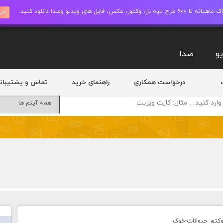
ز، وکتور، عکس، فایل های ویدیو وصدا دانلود کنید.
خری
و
صدا
درخواست همکاری
راهنمای خرید
تماس و پشتیبان