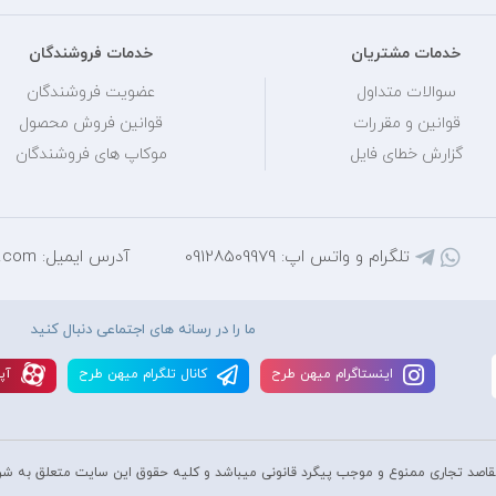
خدمات مشتریان
خدمات فروشندگان
سوالات متداول
عضویت فروشندگان
قوانین و مقررات
قوانین فروش محصول
گزارش خطای فایل
موکاپ های فروشندگان
تلگرام و واتس اپ: 09128509979
آدرس ایمیل: mihantarh@yahoo.com
ما را در رسانه های اجتماعی دنبال کنید
اينستاگرام ميهن طرح
کانال تلگرام ميهن طرح
آپا
قاصد تجاری ممنوع و موجب پیگرد قانونی میباشد و کليه حقوق اين سايت متعلق به شر