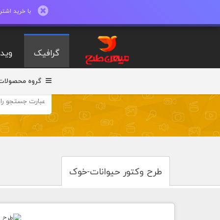
با خرید اشتراک ماهیانه تا 600 طرح لایه با
گرافیک
ویدی
گروه محصولات
طرح وکتور حيوانات-خوک