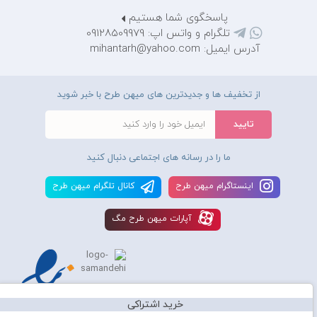
پاسخگوی شما هستیم
تلگرام و واتس اپ: 09128509979
آدرس ایمیل: mihantarh@yahoo.com
از تخفیف ها و جدیدترین های میهن طرح با خبر شوید
ما را در رسانه های اجتماعی دنبال کنید
اينستاگرام ميهن طرح
کانال تلگرام ميهن طرح
آپارات ميهن طرح مگ
خرید اشتراکی