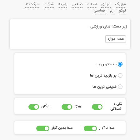
موزیک
تجاری
صنعت
صنعتی
زمینه
شرکت
شرکت ها
لوگو
آرم
حماسی
زیر دسته های ورزشی:
همه موارد
جديدترين ها
پر بازديد ترين ها
قديمی ترين ها
تکی و
ويژه
رايگان
اشتراکی
صدا با آواز
صدا بدون آواز