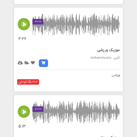
00:00
2:26
موزیک ورزشی
کاربر: mihanmusic
ورزشی
15,000 تومان
00:00
5:12