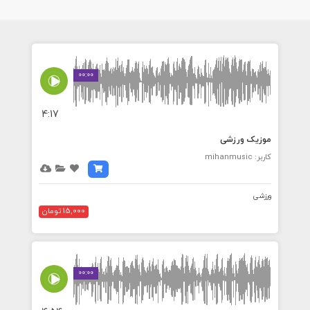
00:00
4:17
موزیک ورزشی
کاربر: mihanmusic
ورزشی
15,000 تومان
00:00