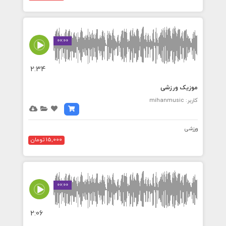
00:00
2:34
موزیک ورزشی
کاربر: mihanmusic
ورزشی
15,000 تومان
00:00
2:06