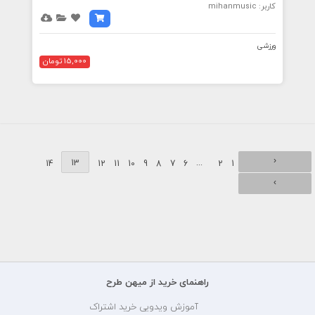
کاربر: mihanmusic
ورزشی
15,000 تومان
‹
13
...
14
12
11
10
9
8
7
6
2
1
›
راهنمای خرید از میهن طرح
آموزش ویدویی خرید اشتراک