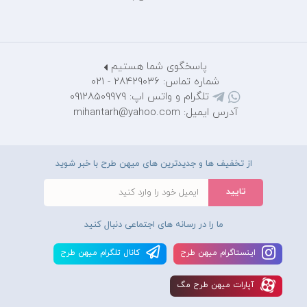
پاسخگوی شما هستیم
شماره تماس: 28429036 - 021
تلگرام و واتس اپ: 09128509979
آدرس ایمیل: mihantarh@yahoo.com
از تخفیف ها و جدیدترین های میهن طرح با خبر شوید
ما را در رسانه های اجتماعی دنبال کنید
اينستاگرام ميهن طرح
کانال تلگرام ميهن طرح
آپارات ميهن طرح مگ