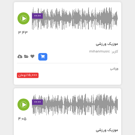
00:00
3:43
موزیک ورزشی
کاربر: mihanmusic
ورزشی
15,000 تومان
00:00
4:05
موزیک ورزشی