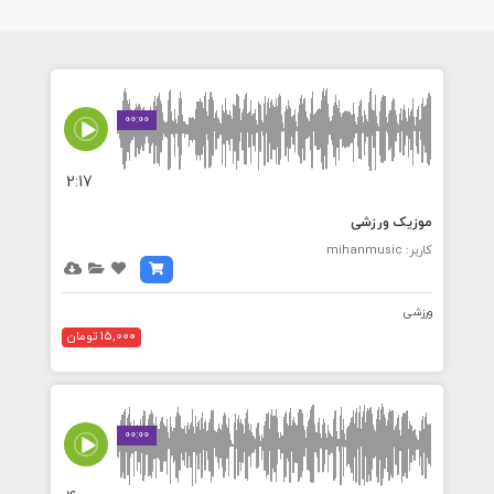
00:00
2:17
موزیک ورزشی
کاربر: mihanmusic
ورزشی
15,000 تومان
00:00