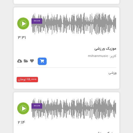
00:00
3:31
موزیک ورزشی
کاربر: mihanmusic
ورزشی
15,000 تومان
00:00
2:14