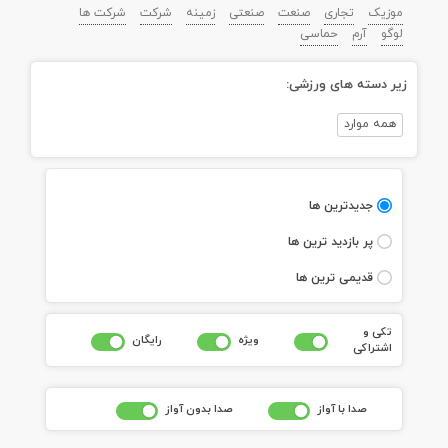
موزیک
تجاری
صنعت
صنعتی
زمینه
شرکت
شرکت ها
لوگو
آرم
حماسی
زیر دسته های ورزشی:
همه موارد
جديدترين ها
پر بازديد ترين ها
قديمی ترين ها
تکی و
ويژه
رايگان
اشتراکی
صدا با آواز
صدا بدون آواز