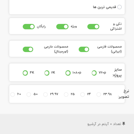
قديمی ترين ها
تکی و
ويژه
رايگان
اشتراکی
محصولات فارسی
محصولات خارجی
(ايرانی)
(اورجينال)
سايز
4K
2K
1080p
720p
پروژه:
نرخ
60
50
29.97
25
24
23.98
تصوير:
تعداد
0
آيتم در آرشيو