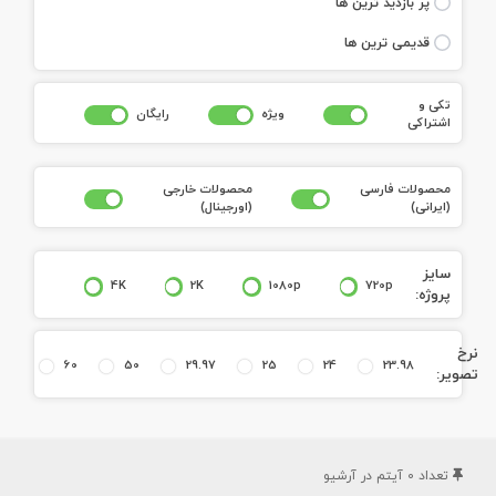
پر بازديد ترين ها
قديمی ترين ها
تکی و
ويژه
رايگان
اشتراکی
محصولات فارسی
محصولات خارجی
(ايرانی)
(اورجينال)
سايز
4K
2K
1080p
720p
پروژه:
نرخ
60
50
29.97
25
24
23.98
تصوير:
تعداد
0
آيتم در آرشيو