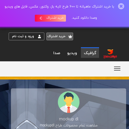
با خرید اشتراک ماهیانه تا 600 طرح لایه باز، وکتور، عکس، فایل های ویدیو
وصدا دانلود کنید.
خرید اشتراک
خريد اشتراک
ورود و ثبت نام
گرافیک
ویدیو
صدا
mockup dl
مشاهده تمام محصولات طراح
mockupdl