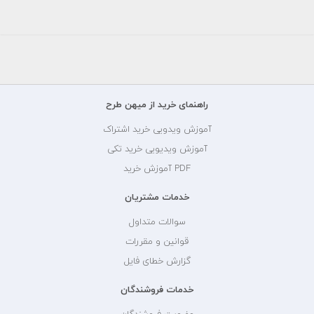
تیرچه
تیرچه
و
تیرچه
تیرچه
تیرچه
تیرچه
تیرچه
زنی
بلوک
و
و
بلوک
و
و
و
و
و
بلوک
بلوک
بلوک
بلوک
بلوک
بلوک
بلوک
راهنمای خرید از میهن طرح
آموزش ویدویی خرید اشتراک
آموزش ویدیویی خرید تکی
PDF آموزش خرید
خدمات مشتریان
سوالات متداول
قوانین و مقررات
گزارش خطای فایل
خدمات فروشندگان