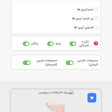
جديدترين ها
پر بازديد ترين ها
قديمی ترين ها
تکی و
ويژه
رايگان
اشتراکی
محصولات فارسی
محصولات خارجی
(ايرانی)
(اورجينال)