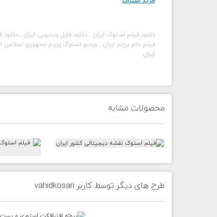
خرید اشتراک
دانلود فیلم استوک ایران , دانلود فایل ویدیویی ایران , دانلود 
فیلم خام پرچم ایران , ویدیو استوک پرچم جمهوری اسلامی ایران
ایران
محصولات مشابه
طرح های دیگر توسط کاربر vahidkosari