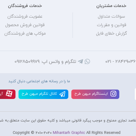
خدمات مشتریان
خدمات فروشندگان
سوالات متداول
عضویت فروشندگان
قوانین و مقررات
قوانین فروش محصول
گزارش خطای فایل
موکاپ های فروشندگان
تلگرام و واتس اپ: 09128509979
ما را در رسانه های اجتماعی دنبال کنید
اينستاگرام ميهن طرح
کانال تلگرام ميهن طرح
آپا
قاصد تجاری ممنوع و موجب پیگرد قانونی میباشد و کليه حقوق اين سايت متعلق به شر
Copyright © 2010-2020
Mihantarh Graphic
All Rights Reserved