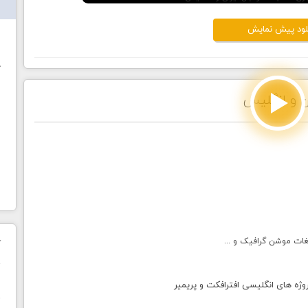
لود پيش نمايش
ش
خ
ن و انگلیس
یغات موشن گرافیک و ...
ک
ا
پروژه های انگلیسی افترافکت و پریمیر