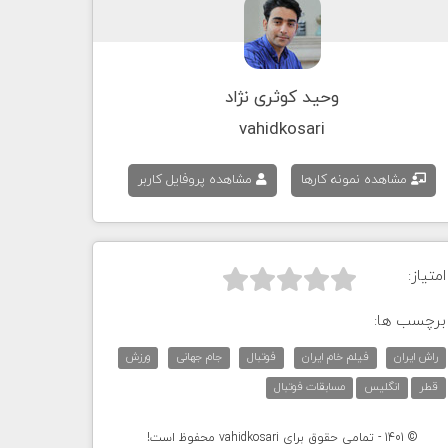
وحید کوثری نژاد
vahidkosari
مشاهده نمونه کارها
مشاهده پروفایل کاربر
امتیاز:



برچسب ها:
راش ایران
فیلم خام ایران
فوتبال
جام جهانی
ورزش
قطر
انگلیس
مسابقات فوتبال
© 1401 - تمامی حقوق برای vahidkosari محفوظ است!