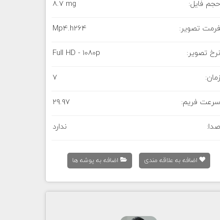
جم فایل:
8.7 mg
رمت تصویر:
Mp4.h264
رخ تصویر:
Full HD - 1080p
مان:
7
رعت فریم:
29.97
دا:
ندارد
اضافه به علاقه مندی
اضافه به پوشه ها