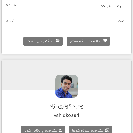
سرعت فریم:
29.97
صدا:
ندارد
اضافه به علاقه مندی
اضافه به پوشه ها
وحید کوثری نژاد
vahidkosari
مشاهده نمونه کارها
مشاهده پروفایل کاربر