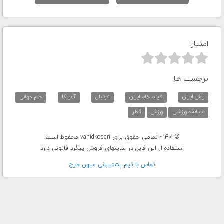
امتیاز:



برچسب ها:
راش ایران
فیلم خام ایران
فوتبال
آمریکا
جام جهانی
مسابقه ورزشی
ورزش
قطر
© 1401 - تمامی حقوق برای vahidkosari محفوظ است!
استفاده از این فایل در سایتهای فروش پیگرد قانونی دارد
تماس با تيم پشتيبانی ميهن طرح