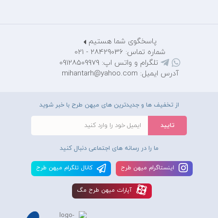
پاسخگوی شما هستیم
شماره تماس: 28429036 - 021
تلگرام و واتس اپ: 09128509979
آدرس ایمیل: mihantarh@yahoo.com
از تخفیف ها و جدیدترین های میهن طرح با خبر شوید
ما را در رسانه های اجتماعی دنبال کنید
اينستاگرام ميهن طرح
کانال تلگرام ميهن طرح
آپارات ميهن طرح مگ