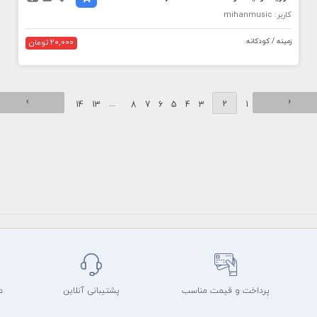
کاربر: mihanmusic
زمینه / کودکانه
20,000 تومان
›
‹
...
2
14
13
8
7
6
5
4
3
1
پرداخت و قیمت مناسب
پشتیبانی آنلاین
د