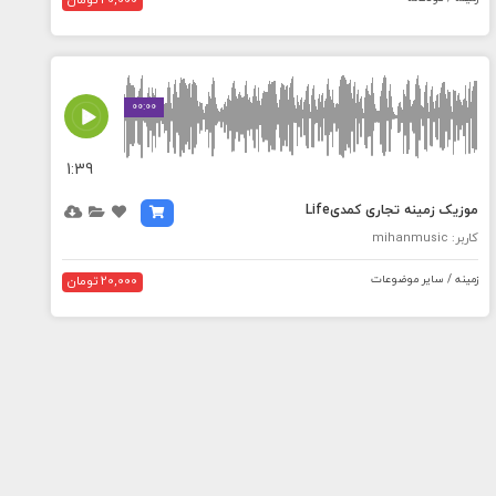
20,000 تومان
MEDIA_ELEMENT_ERROR: Empty src attribute
00:00
1:39
موزیک زمینه تجاری کمدیLife
کاربر: mihanmusic
زمینه / سایر موضوعات
20,000 تومان