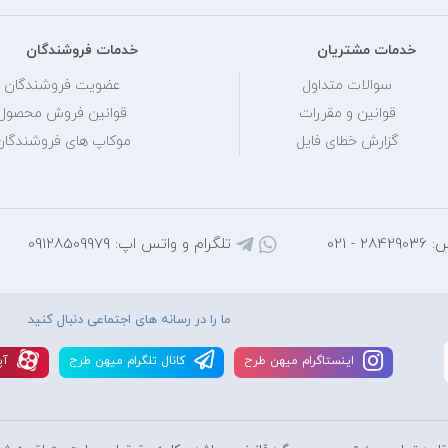
خدمات مشتریان
خدمات فروشندگان
سوالات متداول
عضویت فروشندگان
قوانین و مقررات
قوانین فروش محصول
گزارش خطای فایل
موکاپ های فروشندگان
 - 021
تلگرام و واتس اپ: 09128509979
ما را در رسانه های اجتماعی دنبال کنید
اينستاگرام ميهن طرح
کانال تلگرام ميهن طرح
آپ