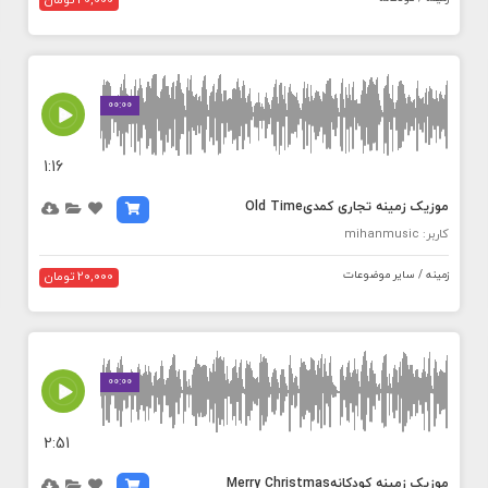
20,000 تومان
MEDIA_ELEMENT_ERROR: Empty src attribute
00:00
1:16
موزیک زمینه تجاری کمدیOld Time
کاربر: mihanmusic
زمینه / سایر موضوعات
20,000 تومان
MEDIA_ELEMENT_ERROR: Empty src attribute
00:00
2:51
موزیک زمینه کودکانهMerry Christmas