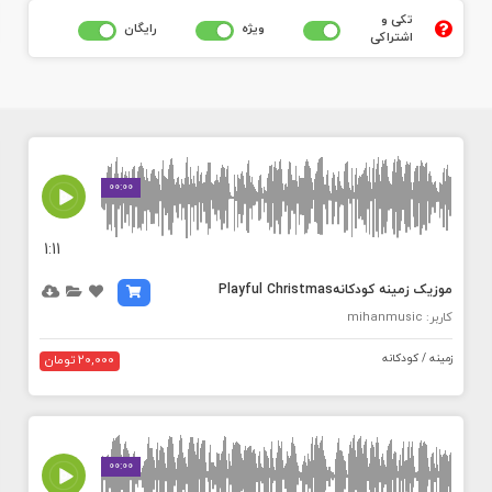
تکی و
ويژه
رايگان
اشتراکی
MEDIA_ELEMENT_ERROR: Empty src attribute
00:00
1:11
موزیک زمینه کودکانهPlayful Christmas
کاربر: mihanmusic
زمینه / کودکانه
20,000 تومان
MEDIA_ELEMENT_ERROR: Empty src attribute
00:00