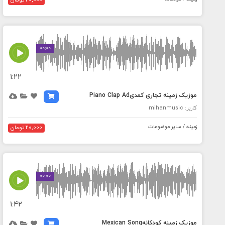
20,000 تومان
MEDIA_ELEMENT_ERROR: Empty src attribute
00:00
1:22
موزیک زمینه تجاری کمدیPiano Clap Ad
کاربر: mihanmusic
زمینه / سایر موضوعات
20,000 تومان
MEDIA_ELEMENT_ERROR: Empty src attribute
00:00
1:42
موزیک زمینه کودکانهMexican Song