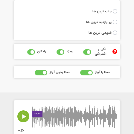
جديدترين ها
پر بازديد ترين ها
قديمی ترين ها
تکی و
ويژه
رايگان
اشتراکی
صدا با آواز
صدا بدون آواز
00:00
0:16