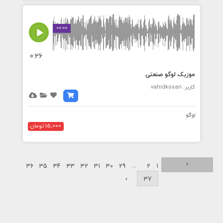
00:00
0:26
موزیک لوگو صنعتی
کاربر: vahidkosari
لوگو
15,000 تومان
‹
...
36
35
34
33
32
31
30
29
2
1
›
37