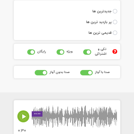
جديدترين ها
پر بازديد ترين ها
قديمی ترين ها
تکی و
ويژه
رايگان
اشتراکی
صدا با آواز
صدا بدون آواز
00:00
0:30