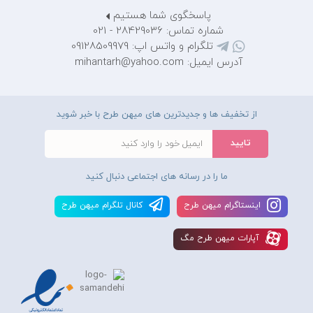
پاسخگوی شما هستیم
شماره تماس: 28429036 - 021
تلگرام و واتس اپ: 09128509979
آدرس ایمیل: mihantarh@yahoo.com
از تخفیف ها و جدیدترین های میهن طرح با خبر شوید
ما را در رسانه های اجتماعی دنبال کنید
اينستاگرام ميهن طرح
کانال تلگرام ميهن طرح
آپارات ميهن طرح مگ