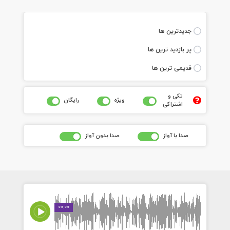
جديدترين ها
پر بازديد ترين ها
قديمی ترين ها
تکی و
ويژه
رايگان
اشتراکی
صدا با آواز
صدا بدون آواز
00:00