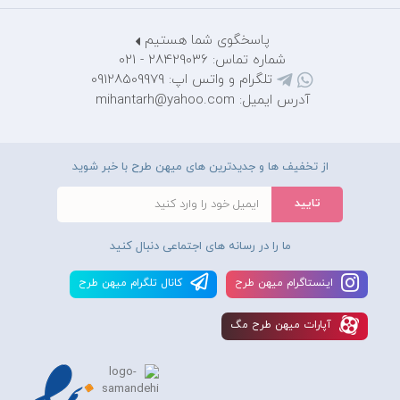
پاسخگوی شما هستیم
شماره تماس: 28429036 - 021
تلگرام و واتس اپ: 09128509979
آدرس ایمیل: mihantarh@yahoo.com
از تخفیف ها و جدیدترین های میهن طرح با خبر شوید
ما را در رسانه های اجتماعی دنبال کنید
اينستاگرام ميهن طرح
کانال تلگرام ميهن طرح
آپارات ميهن طرح مگ