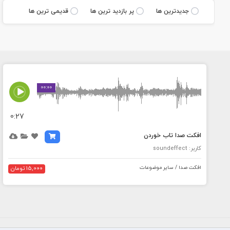
جديدترين ها
پر بازديد ترين ها
قديمی ترين ها
00:00
0:27
افکت صدا تاب خوردن
کاربر: soundeffect
افکت صدا / سایر موضوعات
15,000 تومان