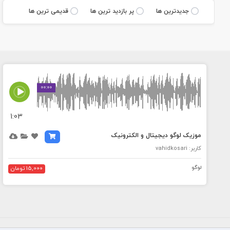
جديدترين ها
پر بازديد ترين ها
قديمی ترين ها
00:00
1:03
موزیک لوگو دیجیتال و الکترونیک
کاربر: vahidkosari
لوگو
15,000 تومان