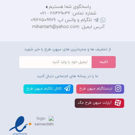
پاسخگوی شما هستیم
شماره تماس: 28429036 - 021
تلگرام و واتس اپ: 09128509979
آدرس ایمیل: mihantarh@yahoo.com
از تخفیف ها و جدیدترین های میهن طرح با خبر شوید
ما را در رسانه های اجتماعی دنبال کنید
اينستاگرام ميهن طرح
کانال تلگرام ميهن طرح
آپارات ميهن طرح مگ