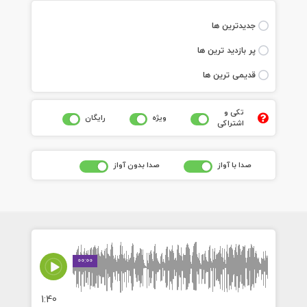
جديدترين ها
پر بازديد ترين ها
قديمی ترين ها
تکی و
ويژه
رايگان
اشتراکی
صدا با آواز
صدا بدون آواز
00:00
1:40