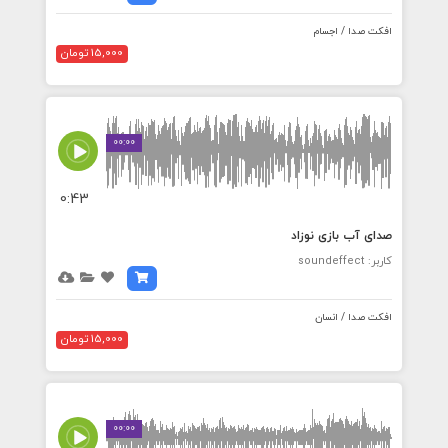
افکت صدا / اجسام
15,000 تومان
00:00
0:43
صدای آب بازی نوزاد
کاربر: soundeffect
افکت صدا / انسان
15,000 تومان
00:00