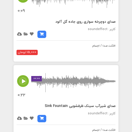
0:09
صدای دوچرخه سواری روی جاده گل آلود
کاربر: soundeffect
افکت صدا / اجسام
15,000 تومان
00:00
0:22
صدای شیرآب سینک ظرفشویی Sink Fountain
کاربر: soundeffect
افکت صدا / اجسام