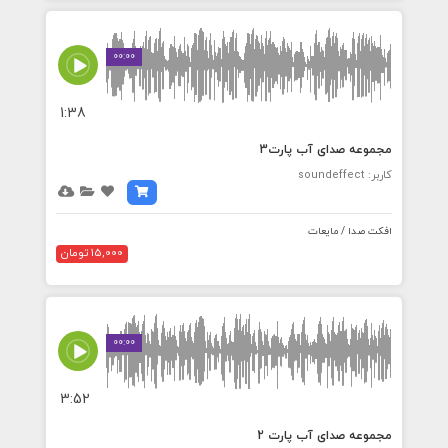
00:00
1:38
مجموعه صدای آب پارت3
کاربر: soundeffect
افکت صدا / مایعات
15,000 تومان
00:00
3:52
مجموعه صدای آب پارت 2