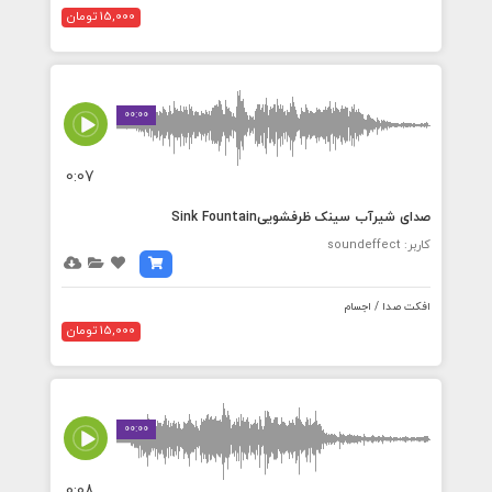
15,000 تومان
00:00
0:07
صدای شیرآب سینک ظرفشوییSink Fountain
کاربر: soundeffect
افکت صدا / اجسام
15,000 تومان
00:00
0:08