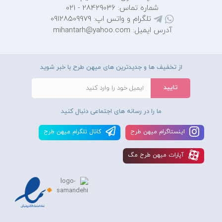
شماره تماس: 28429036 - 021
تلگرام و واتس اپ: 09128509979
آدرس ایمیل: mihantarh@yahoo.com
از تخفیف ها و جدیدترین های میهن طرح با خبر شوید
ما را در رسانه های اجتماعی دنبال کنید
اينستاگرام ميهن طرح
کانال تلگرام ميهن طرح
آپارات ميهن طرح مگ