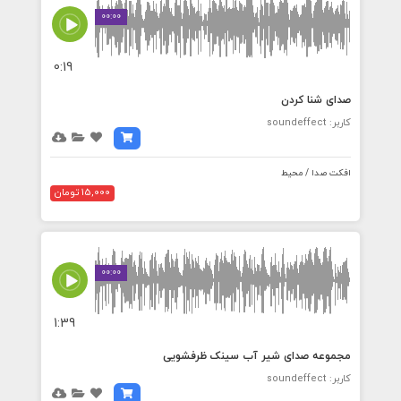
00:00
0:19
صدای شنا کردن
کاربر: soundeffect
افکت صدا / محیط
15,000 تومان
00:00
1:39
مجموعه صدای شیر آب سینک ظرفشویی
کاربر: soundeffect