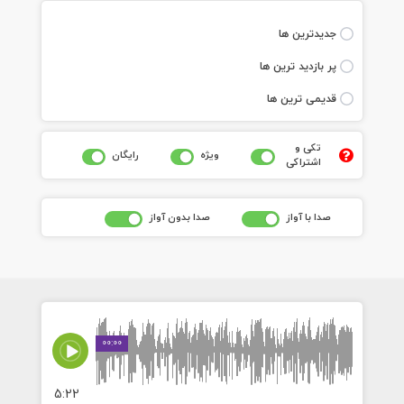
جديدترين ها
پر بازديد ترين ها
قديمی ترين ها
تکی و
ويژه
رايگان
اشتراکی
صدا با آواز
صدا بدون آواز
00:00
5:22