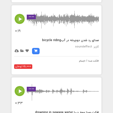
00:00
0:19
صدای رد شدن دوچرخه در آبbicycle riding
کاربر: soundeffect
افکت صدا / اجسام
15,000 تومان
00:00
0:33
افکت صدا موج دریا drowning in sewage water