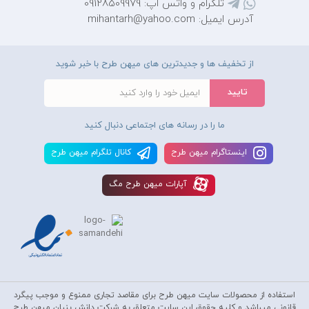
تلگرام و واتس اپ: 09128509979
آدرس ایمیل: mihantarh@yahoo.com
از تخفیف ها و جدیدترین های میهن طرح با خبر شوید
ما را در رسانه های اجتماعی دنبال کنید
اينستاگرام ميهن طرح
کانال تلگرام ميهن طرح
آپارات ميهن طرح مگ
استفاده از محصولات سايت میهن طرح برای مقاصد تجاری ممنوع و موجب پیگرد
قانونی میباشد و کليه حقوق اين سايت متعلق به شرکت دانش بنیان میهن طرح