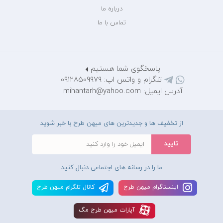
درباره ما
تماس با ما
پاسخگوی شما هستیم
تلگرام و واتس اپ: 09128509979
آدرس ایمیل: mihantarh@yahoo.com
از تخفیف ها و جدیدترین های میهن طرح با خبر شوید
ما را در رسانه های اجتماعی دنبال کنید
اينستاگرام ميهن طرح
کانال تلگرام ميهن طرح
آپارات ميهن طرح مگ