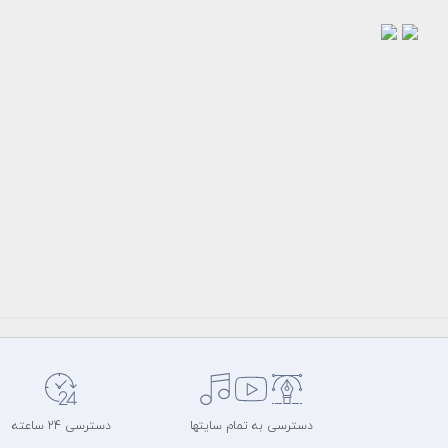
وکتور
وکتور
حالت
حالت
های
صورت
صورت
دختر
دختر
55000
تومان
عینکی
55000
تومان
سرویس
وکتور
سرویس
سایت
وکتور
میهن
سایت
طرح
میهن
وکتور
طرح
وکتور
دسترسی به تمام سایتها
دسترسی 24 ساعته