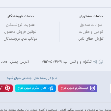
خدمات مشتریان
خدمات فروشندگان
سوالات متداول
عضویت فروشندگان
قوانین و مقررات
قوانین فروش محصول
گزارش خطای فایل
موکاپ های فروشندگان
تلگرام و واتس اپ: 09128509979
آدرس ایمیل: mihantarh@yahoo.com
ما را در رسانه های اجتماعی دنبال کنید
اينستاگرام ميهن طرح
کانال تلگرام ميهن طرح
آپا
قاصد تجاری ممنوع و موجب پیگرد قانونی میباشد و کليه حقوق اين سايت متعلق به شر