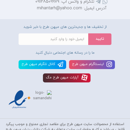
تلگرام و واتس اپ: 09128509979
آدرس ایمیل: mihantarh@yahoo.com
از تخفیف ها و جدیدترین های میهن طرح با خبر شوید
ما را در رسانه های اجتماعی دنبال کنید
اينستاگرام ميهن طرح
کانال تلگرام ميهن طرح
آپارات ميهن طرح مگ
استفاده از محصولات سايت میهن طرح برای مقاصد تجاری ممنوع و موجب پیگرد
قانونی میباشد و کليه حقوق اين سايت متعلق به شرکت دانش بنیان میهن طرح