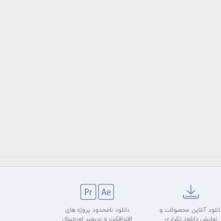
انلود آنلاین محصولات و
دانلود نامحدود پروژه های
نمایش دانلود تکراری
افترافکت و پریمیر اورجینال