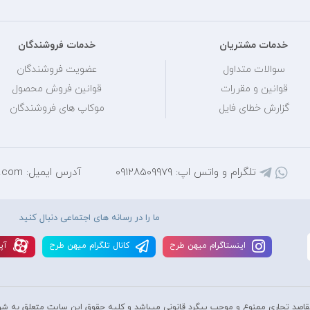
خدمات مشتریان
خدمات فروشندگان
سوالات متداول
عضویت فروشندگان
قوانین و مقررات
قوانین فروش محصول
گزارش خطای فایل
موکاپ های فروشندگان
تلگرام و واتس اپ: 09128509979
آدرس ایمیل: mihantarh@yahoo.com
ما را در رسانه های اجتماعی دنبال کنید
اينستاگرام ميهن طرح
کانال تلگرام ميهن طرح
آپا
قاصد تجاری ممنوع و موجب پیگرد قانونی میباشد و کليه حقوق اين سايت متعلق به شر