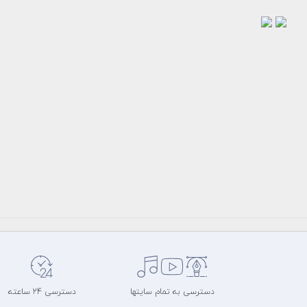
وکتور
وکتور
کاراکتر
کاراکتر
موشک
پرتاب
در
موشک
آسمان
رایگان
رایگان
سرویس
سرویس
وکتور
وکتور
سایت
سایت
میهن
میهن
طرح
طرح
وکتور
وکتور
دسترسی به تمام سایتها
دسترسی 24 ساعته