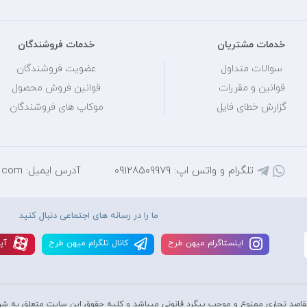
خدمات مشتریان
خدمات فروشندگان
سوالات متداول
عضویت فروشندگان
قوانین و مقررات
قوانین فروش محصول
گزارش خطای فایل
موکاپ های فروشندگان
تلگرام و واتس اپ: 09128509979
آدرس ایمیل: mihantarh@yahoo.com
ما را در رسانه های اجتماعی دنبال کنید
اينستاگرام ميهن طرح
کانال تلگرام ميهن طرح
آپا
قاصد تجاری ممنوع و موجب پیگرد قانونی میباشد و کليه حقوق اين سايت متعلق به شر