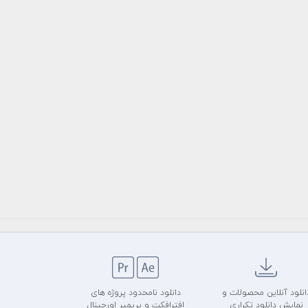
انلود آنلاین محصولات و
دانلود نامحدود پروژه های
نمایش دانلود تکراری
افترافکت و پریمیر اورجینال