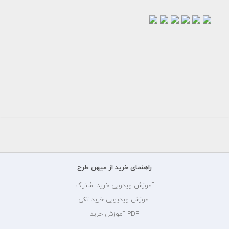
وکتور
وکتور
وکتور
عکس
کاراکتر
کاراکتر
وکتور
کاراکتر
تبلیغاتی
وکتور
نوار
کارگردان
کاراکتر
المان
کلاکد
سینما
فیلم
خسته
سینما کلاکد...
سینما
فیلم
رایگان
سینما
سینما
رایگان
رایگان
رایگان
رایگان
رایگان
راهنمای خرید از میهن طرح
آموزش ویدویی خرید اشتراک
آموزش ویدیویی خرید تکی
PDF آموزش خرید