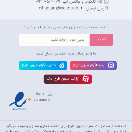
تلگرام و واتس اپ: 09128509979
آدرس ایمیل: mihantarh@yahoo.com
از تخفیف ها و جدیدترین های میهن طرح با خبر شوید
ما را در رسانه های اجتماعی دنبال کنید
اينستاگرام ميهن طرح
کانال تلگرام ميهن طرح
آپارات ميهن طرح مگ
استفاده از محصولات سايت میهن طرح برای مقاصد تجاری ممنوع و موجب پیگرد
قانونی میباشد و کليه حقوق اين سايت متعلق به شرکت دانش بنیان میهن طرح