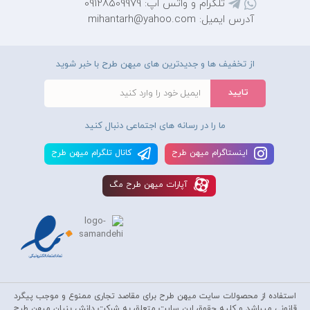
تلگرام و واتس اپ: 09128509979
آدرس ایمیل: mihantarh@yahoo.com
از تخفیف ها و جدیدترین های میهن طرح با خبر شوید
ما را در رسانه های اجتماعی دنبال کنید
اينستاگرام ميهن طرح
کانال تلگرام ميهن طرح
آپارات ميهن طرح مگ
استفاده از محصولات سايت میهن طرح برای مقاصد تجاری ممنوع و موجب پیگرد
قانونی میباشد و کليه حقوق اين سايت متعلق به شرکت دانش بنیان میهن طرح