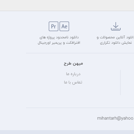
انلود آنلاین محصولات و
دانلود نامحدود پروژه های
نمایش دانلود تکراری
افترافکت و پریمیر اورجینال
میهن طرح
درباره ما
تماس با ما