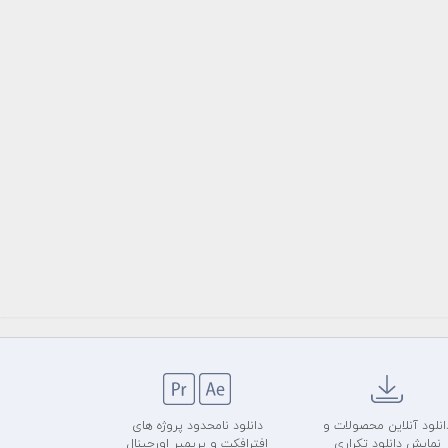
انلود آنلاین محصولات و
دانلود نامحدود پروژه های
نمایش دانلود تکراری
افترافکت و پریمیر اورجینال