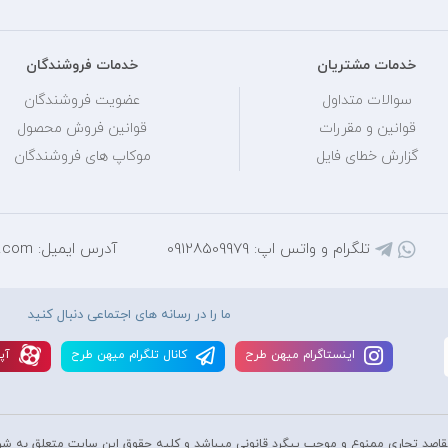
خدمات مشتریان
خدمات فروشندگان
سوالات متداول
عضویت فروشندگان
قوانین و مقررات
قوانین فروش محصول
گزارش خطای فایل
موکاپ های فروشندگان
تلگرام و واتس اپ: 09128509979
آدرس ایمیل: mihantarh@yahoo.com
ما را در رسانه های اجتماعی دنبال کنید
اينستاگرام ميهن طرح
کانال تلگرام ميهن طرح
آپا
قاصد تجاری ممنوع و موجب پیگرد قانونی میباشد و کليه حقوق اين سايت متعلق به شر