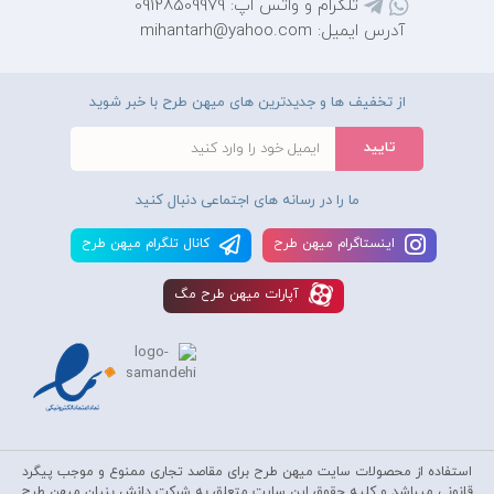
تلگرام و واتس اپ: 09128509979
آدرس ایمیل: mihantarh@yahoo.com
از تخفیف ها و جدیدترین های میهن طرح با خبر شوید
ما را در رسانه های اجتماعی دنبال کنید
اينستاگرام ميهن طرح
کانال تلگرام ميهن طرح
آپارات ميهن طرح مگ
استفاده از محصولات سايت میهن طرح برای مقاصد تجاری ممنوع و موجب پیگرد
قانونی میباشد و کليه حقوق اين سايت متعلق به شرکت دانش بنیان میهن طرح