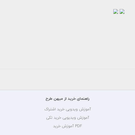
عکس
عکس
مرد
بیدار
نارحت
شدن
از
از
شستن
خواب
لباس
رایگان
رایگان
راهنمای خرید از میهن طرح
آموزش ویدویی خرید اشتراک
آموزش ویدیویی خرید تکی
PDF آموزش خرید