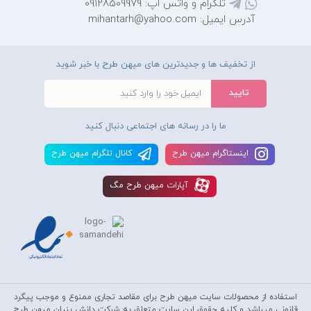
تلگرام و واتس اپ: 09128509979
آدرس ایمیل: mihantarh@yahoo.com
از تخفیف ها و جدیدترین های میهن طرح با خبر شوید
ما را در رسانه های اجتماعی دنبال کنید
اينستاگرام ميهن طرح
کانال تلگرام ميهن طرح
آپارات ميهن طرح مگ
استفاده از محصولات سايت میهن طرح برای مقاصد تجاری ممنوع و موجب پیگرد
قانونی میباشد و کليه حقوق اين سايت متعلق به شرکت دانش بنیان میهن طرح