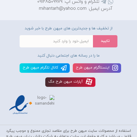
تلگرام و واتس اپ: 09128509979
آدرس ایمیل: mihantarh@yahoo.com
از تخفیف ها و جدیدترین های میهن طرح با خبر شوید
ما را در رسانه های اجتماعی دنبال کنید
اينستاگرام ميهن طرح
کانال تلگرام ميهن طرح
آپارات ميهن طرح مگ
استفاده از محصولات سايت میهن طرح برای مقاصد تجاری ممنوع و موجب پیگرد
قانونی میباشد و کليه حقوق اين سايت متعلق به شرکت دانش بنیان میهن طرح