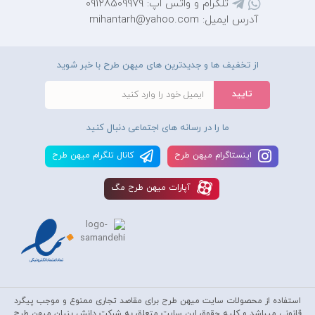
تلگرام و واتس اپ: 09128509979
آدرس ایمیل: mihantarh@yahoo.com
از تخفیف ها و جدیدترین های میهن طرح با خبر شوید
ما را در رسانه های اجتماعی دنبال کنید
اينستاگرام ميهن طرح
کانال تلگرام ميهن طرح
آپارات ميهن طرح مگ
استفاده از محصولات سايت میهن طرح برای مقاصد تجاری ممنوع و موجب پیگرد
قانونی میباشد و کليه حقوق اين سايت متعلق به شرکت دانش بنیان میهن طرح