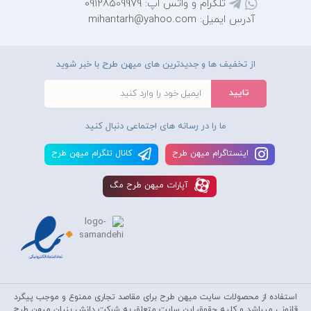
تلگرام و واتس اپ: 09128509979
آدرس ایمیل: mihantarh@yahoo.com
از تخفیف ها و جدیدترین های میهن طرح با خبر شوید
ما را در رسانه های اجتماعی دنبال کنید
اينستاگرام ميهن طرح
کانال تلگرام ميهن طرح
آپارات ميهن طرح مگ
استفاده از محصولات سايت میهن طرح برای مقاصد تجاری ممنوع و موجب پیگرد
قانونی میباشد و کليه حقوق اين سايت متعلق به شرکت دانش بنیان میهن طرح