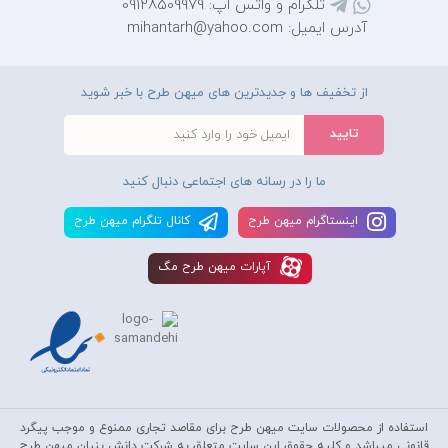
تلگرام و واتس اپ: 09128509979
آدرس ایمیل: mihantarh@yahoo.com
از تخفیف ها و جدیدترین های میهن طرح با خبر شوید
ما را در رسانه های اجتماعی دنبال کنید
اينستاگرام ميهن طرح
کانال تلگرام ميهن طرح
آپارات ميهن طرح مگ
استفاده از محصولات سايت میهن طرح برای مقاصد تجاری ممنوع و موجب پیگرد
قانونی میباشد و کليه حقوق اين سايت متعلق به شرکت دانش بنیان میهن طرح