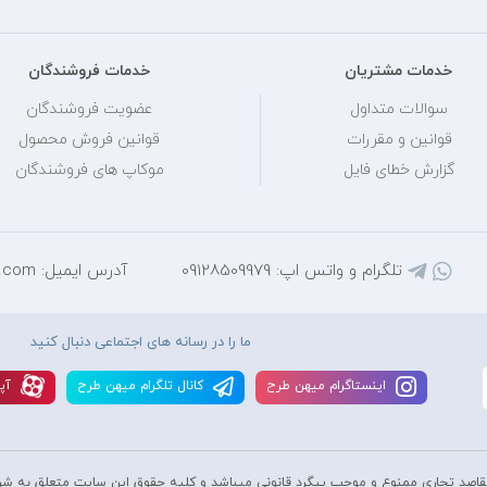
خدمات مشتریان
خدمات فروشندگان
سوالات متداول
عضویت فروشندگان
قوانین و مقررات
قوانین فروش محصول
گزارش خطای فایل
موکاپ های فروشندگان
تلگرام و واتس اپ: 09128509979
آدرس ایمیل: mihantarh@yahoo.com
ما را در رسانه های اجتماعی دنبال کنید
اينستاگرام ميهن طرح
کانال تلگرام ميهن طرح
آپا
قاصد تجاری ممنوع و موجب پیگرد قانونی میباشد و کليه حقوق اين سايت متعلق به شر