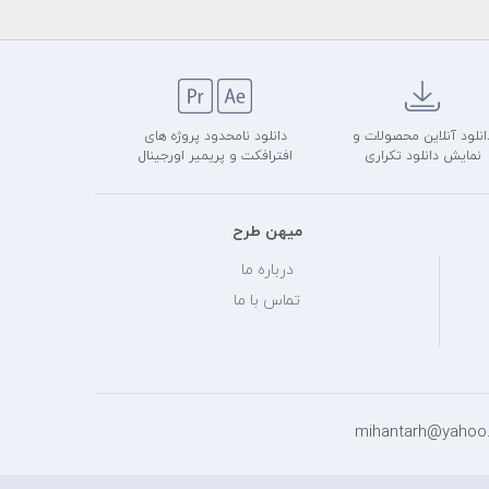
انلود آنلاین محصولات و
دانلود نامحدود پروژه های
نمایش دانلود تکراری
افترافکت و پریمیر اورجینال
میهن طرح
درباره ما
تماس با ما